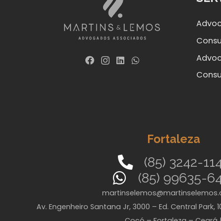
Advoc
Consul
Advoc
Consu
Fortaleza
(85) 3242-11
(85) 99635-6
martinselemos@martinselemos.
Av. Engenheiro Santana Jr, 3000 – Ed. Central Park, 1
Cocó – Fortaleza – Ceará 