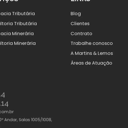
acia Tributária
Blog
toria Tributária
Clientes
acia Minerária
Contrato
ltoria Minerária
Trabalhe conosco
A Martins & Lemos
Áreas de Atuação
44
414
com.br
0º Andar, Salas 1005/1008,
|