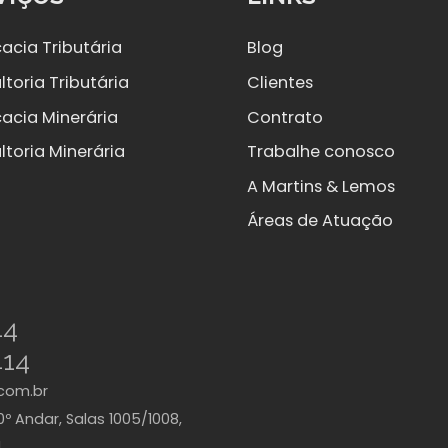
acia Tributária
Blog
toria Tributária
Clientes
acia Minerária
Contrato
ltoria Minerária
Trabalhe conosco
A Martins & Lemos
Áreas de Atuação
44
414
com.br
0º Andar, Salas 1005/1008,
|