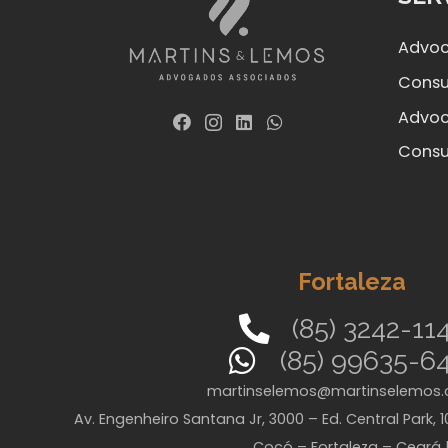
Advoc
Consul
Advoc
Consu
Fortaleza
(85) 3242-11
(85) 99635-6
martinselemos@martinselemos.
Av. Engenheiro Santana Jr, 3000 – Ed. Central Park, 1
Cocó – Fortaleza – Ceará 