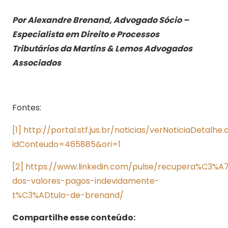
Por Alexandre Brenand, Advogado Sócio –
Especialista em Direito e Processos
Tributários
da Martins & Lemos Advogados
Associados
Fontes:
[1]
http://portal.stf.jus.br/noticias/verNoticiaDetalhe.
idConteudo=465885&ori=1
[2]
https://www.linkedin.com/pulse/recupera%C3%
dos-valores-pagos-indevidamente-
t%C3%ADtulo-de-brenand/
Compartilhe esse conteúdo: