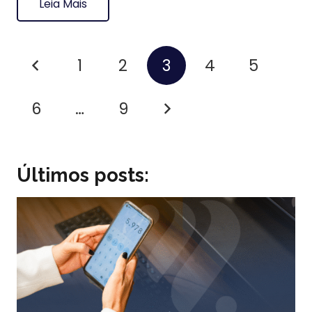
Leia Mais
1
2
3
4
5
6
…
9
Últimos posts: