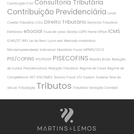
Consultoria Tributária
Construção Civil
Contribuição Previdenciária
covid
Direito Tributário
Credito Tributário
CSLL
Domicílio Tributário
eSocial
ICMS
Eletrônico
Fluxo de caixa
Gastos LGPD
Home Office
ICMS/ST
IRPJ
Lei do Bem
Lucro real
Mercado imobiliário
Microempreendedor Individual
Moratória Fiscal
MP1185/2023
PISECOFINS
PIS/COFINS
PIS/PASEP
Receita Bruta
Redução
de custos Previdenciários
Redução Tributária
Regime de Caixa
Regime de
Competência
RET
SISCOMEX
Socorro Fiscal
STJ
Sudam
Sudene
Tese do
Tributos
século
Tributação
Tributário
Variação Cambial